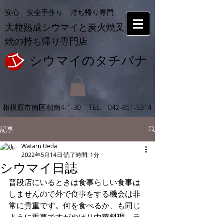
安心 安全手作り 持ち帰り専門
大粒熟成シウマイと炭火焼叉
焼の持ち帰り専門店
シウマイの​タチバナ
相模原市南区相南
4-1-30 TEL
042-851-5314
記事
Wataru Ueda
2022年5月14日
読了時間: 1分
シウマイ日誌
普段店にいるときは食事らしい食事は
しませんので外で食事をする機会は非
常に貴重です。何を食べるか、も同じ
ように重要ですがやはり中華料理、ラ