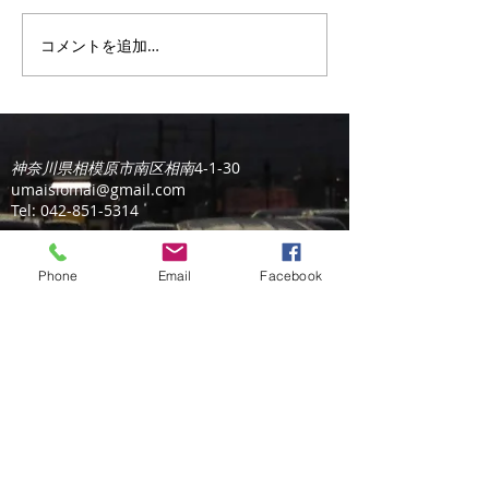
出張販売4回目
夫です。しかしお客様が不快
ですよね。 叉焼を焼いている
コメントを追加…
ことを想定しての室内容量と
換気力なので非常に強力で冷
暖ともにエアコンは全く効か
ないのです。...
神奈川県相模原市南区相南
4-1-30
umaisiomai@gmail.com
Tel:
042-851-5314
Phone
Email
Facebook
​小田急相模原駅より徒歩5分 赤い看板が目印
大粒熟成シウマイと炭火焼叉焼の持ち帰り専門店