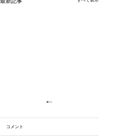
最新記事
暑くなってきました
店内の気温が３７度！１３時
コメント
ごろから１７時ごろまで。毎
年のことですが私は全然大丈