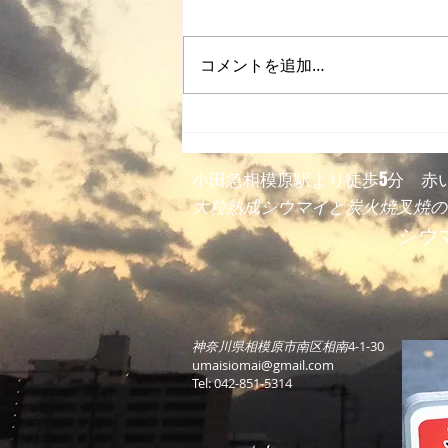
2023年10月後記
コメントを追加…
​小田急相模原駅より徒歩5分 赤
大粒熟成シウマイと炭火焼叉焼の
シウ
​
神奈川県相模原市南区相南
4-1-30
umaisiomai@gmail.com
Tel: 042-851-5314