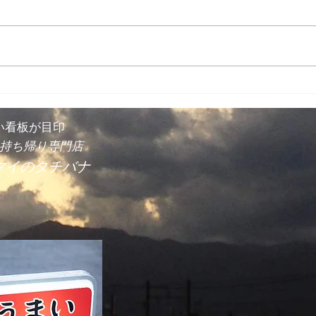
店内の気温が３７度！１３時ごろ
から１７時ごろまで。毎年のこと
ですが私は全然大丈夫です。しか
出張
しお客様が不快ですよね。 叉焼
を焼いていることを想定しての室
内容量と換気力なので非常に強力
で冷暖ともにエアコンは全く効か
ないのです。...
い看板が目印
持ち帰り専門店
マイのタチバナ