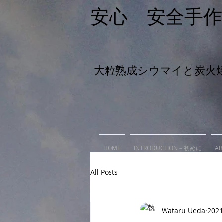
安心 安全手
大粒熟成シウマイと炭火
HOME
INTRODUCTION－初めに
A
All Posts
Wataru Ueda
202