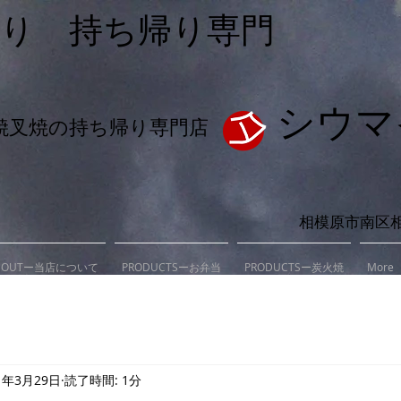
作り 持ち帰り専門
シウマ
焼叉焼の持ち帰り専門店
相模原市南区
BOUTー当店について
PRODUCTSーお弁当
PRODUCTSー炭火焼
More
1年3月29日
読了時間: 1分