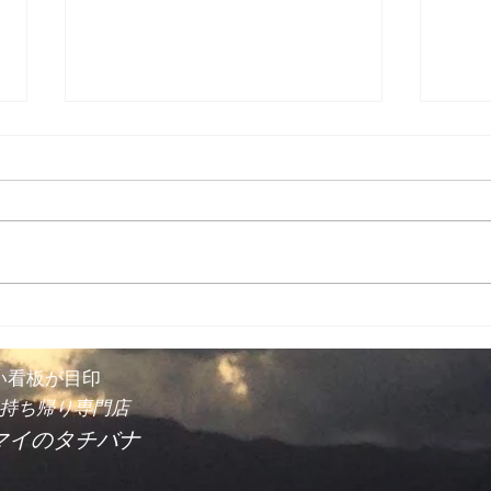
暑くなってきました
店内の気温が３７度！１３時ごろ
から１７時ごろまで。毎年のこと
ですが私は全然大丈夫です。しか
出張
しお客様が不快ですよね。 叉焼
を焼いていることを想定しての室
内容量と換気力なので非常に強力
で冷暖ともにエアコンは全く効か
ないのです。...
い看板が目印
持ち帰り専門店
マイのタチバナ