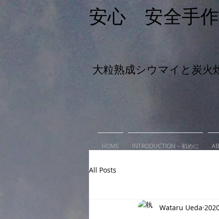
安心 安全手
大粒熟成シウマイと炭火
HOME
INTRODUCTION－初めに
A
All Posts
Wataru Ueda
202