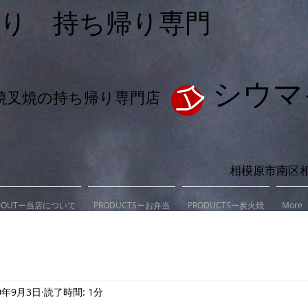
作り 持ち帰り専門
シウマ
焼叉焼の持ち帰り専門店
相模原市南区
BOUTー当店について
PRODUCTSーお弁当
PRODUCTSー炭火焼
More
0年9月3日
読了時間: 1分