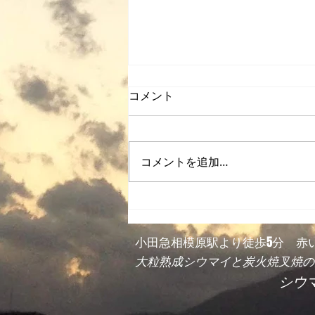
コメント
2023年10月後記
コメントを追加…
​小田急相模原駅より徒歩5分 赤
大粒熟成シウマイと炭火焼叉焼の
シウ
​