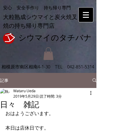
安心 安全手作り 持ち帰り専門
大粒熟成シウマイと炭火焼叉
焼の持ち帰り専門店
シウマイの​タチバナ
相模原市南区相南
4-1-30 TEL
042-851-5314
記事
Wataru Ueda
2019年5月29日
読了時間: 3分
日々 雑記
おはようございます。
本日は店休日です。