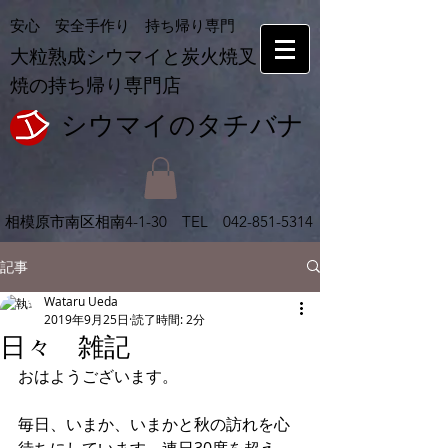
安心 安全手作り 持ち帰り専門
大粒熟成シウマイと炭火焼叉
焼の持ち帰り専門店
シウマイの​タチバナ
相模原市南区相南
4-1-30 TEL
042-851-5314
記事
Wataru Ueda
2019年9月25日
読了時間: 2分
日々 雑記
おはようございます。
毎日、いまか、いまかと秋の訪れを心
待ちにしています。連日30度を超え、