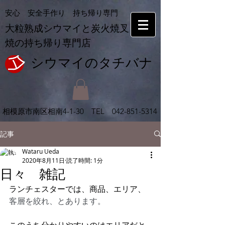
安心 安全手作り 持ち帰り専門
大粒熟成シウマイと炭火焼叉
焼の持ち帰り専門店
シウマイの​タチバナ
相模原市南区相南
4-1-30 TEL
042-851-5314
記事
Wataru Ueda
2020年8月11日
読了時間: 1分
日々 雑記
ランチェスターでは、商品、エリア、
客層を絞れ、とあります。
このうち分かりやすいのはエリアだと