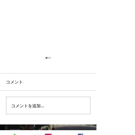
暑くなってきました
店内の気温が３７度！１３時
コメント
ごろから１７時ごろまで。毎
年のことですが私は全然大丈
出張販売4回目
夫です。しかしお客様が不快
ですよね。 叉焼を焼いている
コメントを追加…
ことを想定しての室内容量と
換気力なので非常に強力で冷
暖ともにエアコンは全く効か
ないのです。...