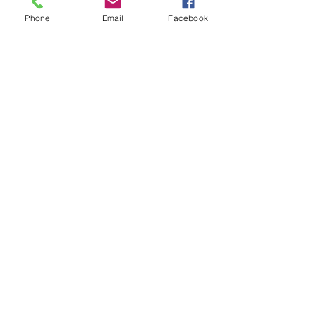
神奈川県相模原市南区相南
4-1-30
Phone
Email
Facebook
umaisiomai@gmail.com
Tel:
042-851-5314
​小田急相模原駅より徒歩5分 赤い看板が目印
大粒熟成シウマイと炭火焼叉焼の持ち帰り専門店
シウマイのタチバナ
​
​© 2019 シウマイのタチバナ. Proudly created
with
Wix.com. All photos by Scrapy Keiko