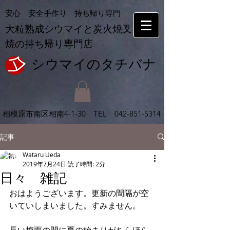
安心 安全手作り 持ち帰り専門
大粒熟成シウマイと炭火焼叉
焼の持ち帰り専門店
シウマイの​タチバナ
相模原市南区相南
4-1-30 TEL
042-851-5314
記事
Wataru Ueda
2019年7月24日
読了時間: 2分
日々 雑記
おはようございます。更新の間隔が空
いていしまいました。すみません。
長い梅雨の間に夏の始まりがちらほら