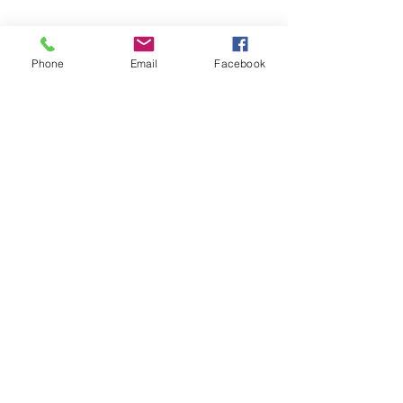
Phone
Email
Facebook
暑くなってきました
店内の気温が３７度！１３時
コメント
ごろから１７時ごろまで。毎
年のことですが私は全然大丈
出張販売4回目
夫です。しかしお客様が不快
ですよね。 叉焼を焼いている
コメントを追加…
ことを想定しての室内容量と
換気力なので非常に強力で冷
暖ともにエアコンは全く効か
ないのです。...
神奈川県相模原市南区相南
4-1-30