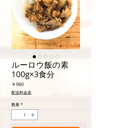
ルーロウ飯の素
100g×3食分
価
￥960
格
配送料金表
数量
*