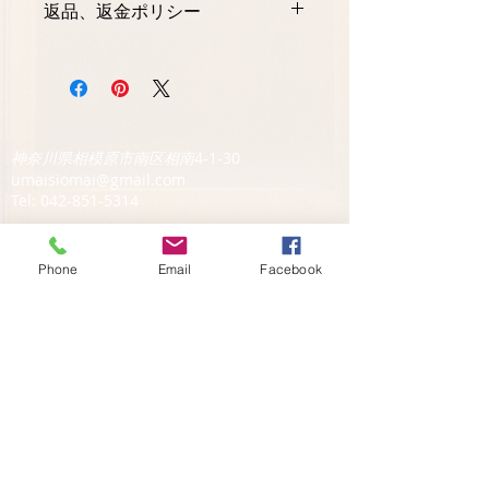
返品、返金ポリシー
わいをお楽しみください。
麦、大豆）、フライドエシャロット、
塩/酒精
商品の配送状況、商品本体の外装状況
を含めいかなる点においてもご満足い
ただけない場合は可能な限り迅速にご
返金致します。
神奈川県相模原市南区相南
4-1-30
umaisiomai@gmail.com
Tel:
042-851-5314
Phone
Email
Facebook
​小田急相模原駅より徒歩5分 赤い看板が目印
大粒熟成シウマイと炭火焼叉焼の持ち帰り専門店