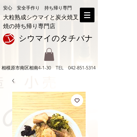
安心 安全手作り 持ち帰り専門
大粒熟成シウマイと炭火焼叉
焼の持ち帰り専門店
シウマイの​タチバナ
相模原市南区相南
4-1-30 TEL
042-851-5314