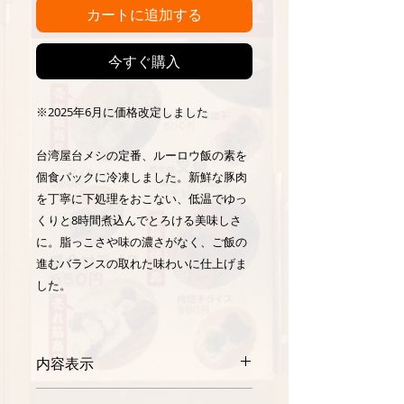
カートに追加する
今すぐ購入
※2025年6月に価格改定しました
台湾屋台メシの定番、ルーロウ飯の素を
個食パックに冷凍しました。新鮮な豚肉
を丁寧に下処理をおこない、低温でゆっ
くりと8時間煮込んでとろける美味しさ
に。脂っこさや味の濃さがなく、ご飯の
進むバランスの取れた味わいに仕上げま
した。
湯煎するだけで簡単にお召し上がりいた
だけます。特徴的な香辛料、五香粉はわ
内容表示
ずかに使用しており、控えめな香り。お
好みで加えていただき、より本格的な味
豚肉（国内産）、酒、砂糖、醤油（小