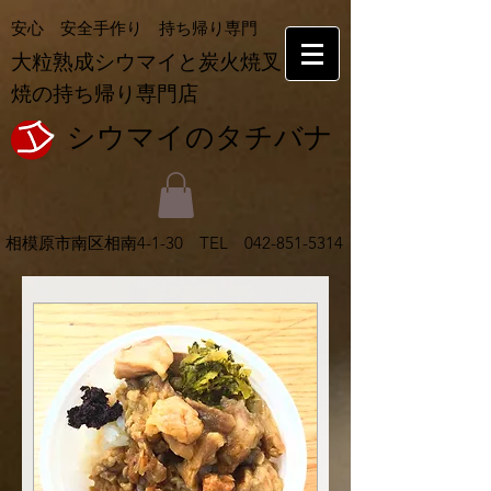
安心 安全手作り 持ち帰り専門
大粒熟成シウマイと炭火焼叉
焼の持ち帰り専門店
シウマイの​タチバナ
相模原市南区相南
4-1-30 TEL
042-851-5314