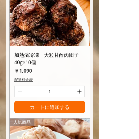
加熱済冷凍 大粒甘酢肉団子
40g×10個
価格
￥1,090
配送料金表
カートに追加する
人気商品