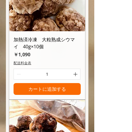
加熱済冷凍 大粒熟成シウマ
イ 40g×10個
価格
￥1,090
配送料金表
カートに追加する