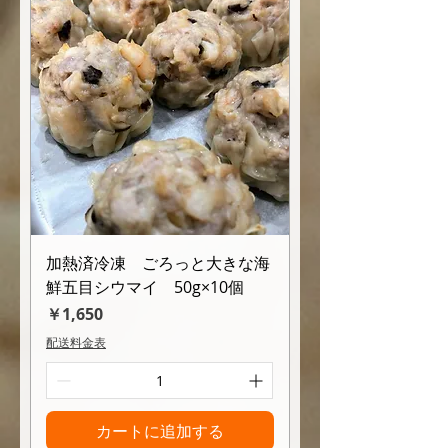
加熱済冷凍 ごろっと大きな海
鮮五目シウマイ 50g×10個
価格
￥1,650
配送料金表
カートに追加する