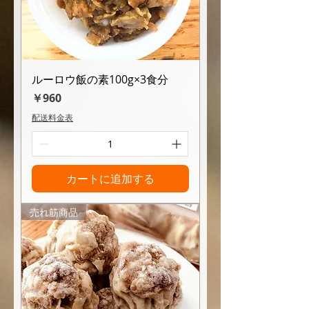
ルーロウ飯の素100g×3食分
価格
￥960
配送料金表
カートに追加する
売れ筋商品