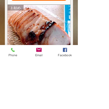
お勧め
Phone
Email
Facebook
加熱済冷凍 炭火焼叉焼300g
自家製万能タレ付き
価格
￥1,800
配送料金表