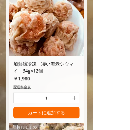
加熱済冷凍 凄い海老シウマ
イ 34g×12個
価格
￥1,980
配送料金表
カートに追加する
店長おすすめ